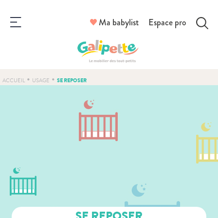
Ma babylist
Espace pro
•
•
SE REPOSER
ACCUEIL
USAGE
SE REPOSER