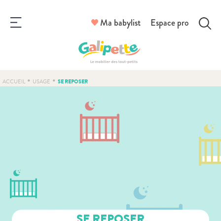
Ma babylist
Espace pro
•
•
SE REPOSER
ACCUEIL
USAGE
SE REPOSER