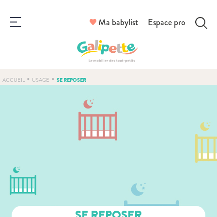
Ma babylist
Espace pro
•
•
SE REPOSER
ACCUEIL
USAGE
SE REPOSER