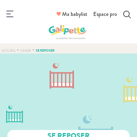
Ma babylist
Espace pro
•
•
SE REPOSER
ACCUEIL
USAGE
SE REPOSER